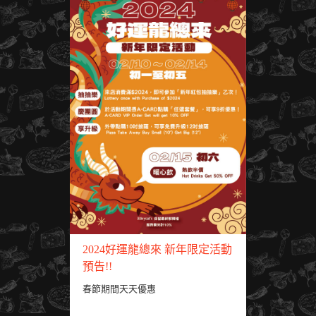
2024好運龍總來 新年限定活動
預告!!
春節期間天天優惠