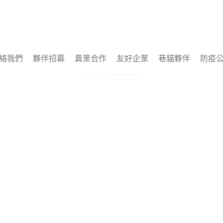
絡我們
夥伴招募
異業合作
友好企業
巷貓夥伴
防疫
WE WOULD LOVE TO HEAR FROM YOU
Copyright © 2025 by 巷貓 Alleycat's All rights reserved.