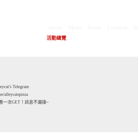
About
Menu
Event
Location
P
華山店
華山店
活動總覽
華山店
at's Telegram
me/alleycatspizza
惠一次GET！訊息不漏接~