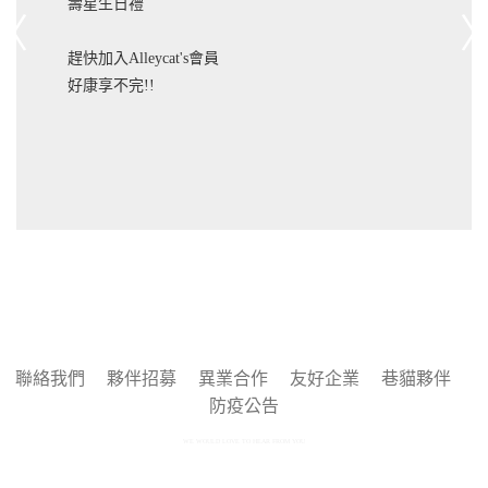
壽星生日禮
趕快加入Alleycat's會員
好康享不完!!
聯絡我們
夥伴招募
異業合作
友好企業
巷貓夥伴
防疫公告
WE WOULD LOVE TO HEAR FROM YOU