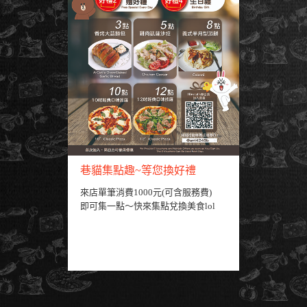
巷貓集點趣~等您換好禮
來店單筆消費1000元(可含服務費)
即可集一點～快來集點兌換美食lol