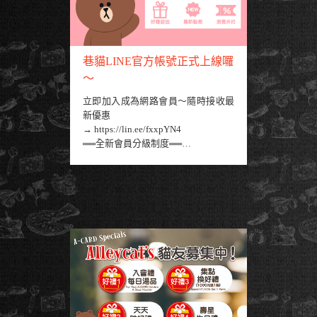
巷貓LINE官方帳號正式上線囉
～
立即加入成為網路會員～隨時接收最
新優惠
→ https://lin.ee/fxxpYN4
══全新會員分級制度══
點我看更多...