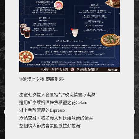
\#浪漫七夕夜 即將到來/
甜蜜七夕雙人套餐裡的#玫瑰情書冰淇淋
選用紅李萊姆酒佐焦糖鹽之花Gelato
淋上香醇濃厚的Espresso
冷熱交融，猶如義大利送給味蕾的情書
整個情人節約會氛圍感拉好拉滿!