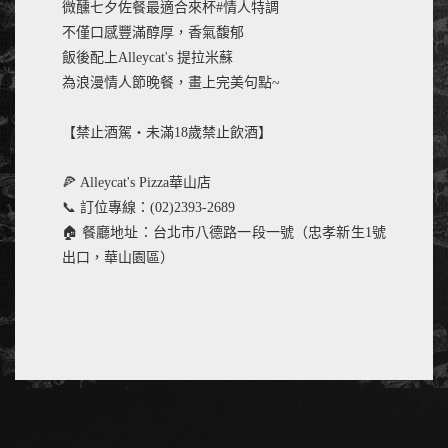
微醺七夕佐餐最適合來杯#情人特調
不僅口感豐滿醇厚，香氣馥郁
飯後配上Alleycat's 提拉米蘇
為浪漫情人節晚餐，畫上完美句點~
【禁止酒駕‧未滿18歲禁止飲酒】
🍕 Alleycat's Pizza華山店
📞 訂位專線：(02)2393-2689
🏠 餐廳地址：台北市八德路一段一號（忠孝新生1號
出口，華山園區）