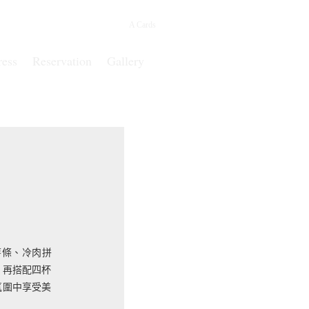
A Cards
ress
Reservation
Gallery
薯條、冷肉拼
，再搭配四杯
氛圍中享受美