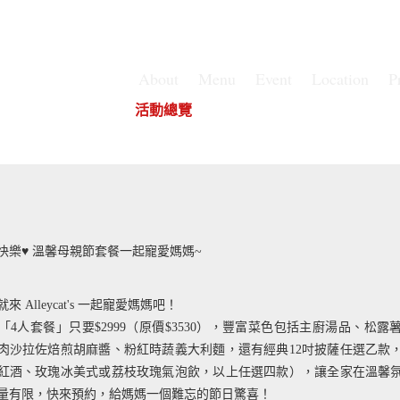
About
Menu
Event
Location
P
華山店
華山店
活動總覽
華山店
節快樂♥ 溫馨母親節套餐一起寵愛媽媽~
 Alleycat's 一起寵愛媽媽吧！
「4人套餐」只要$2999（原價$3530），豐富菜色包括主廚湯品、松露
肉沙拉佐焙煎胡麻醬、粉紅時蔬義大利麵，還有經典12吋披薩任選乙款
紅酒、玫瑰冰美式或荔枝玫瑰氣泡飲，以上任選四款），讓全家在溫馨
量有限，快來預約，給媽媽一個難忘的節日驚喜！