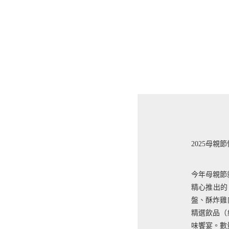
2025母親
今年母親節就來
精心推出的
盤、酥炸雞
精選飲品（
味饗宴。數