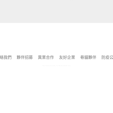
絡我們
夥伴招募
異業合作
友好企業
巷貓夥伴
防疫
WE WOULD LOVE TO HEAR FROM YOU
Copyright © 2025 by 巷貓 Alleycat's All rights reserved.