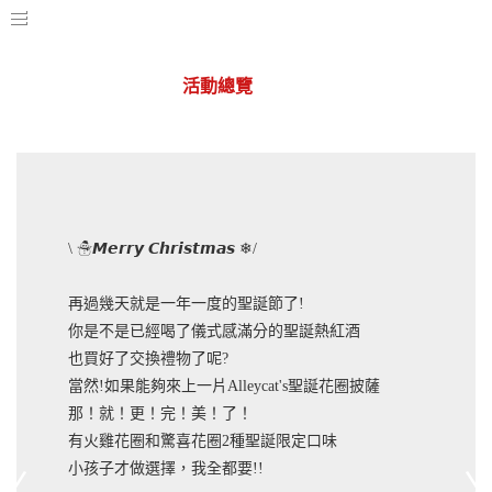
活動總覽
華山店
\ ☃𝙈𝙚𝙧𝙧𝙮 𝘾𝙝𝙧𝙞𝙨𝙩𝙢𝙖𝙨 ❄/
再過幾天就是一年一度的聖誕節了!
你是不是已經喝了儀式感滿分的聖誕熱紅酒
也買好了交換禮物了呢?
當然!如果能夠來上一片Alleycat's聖誕花圈披薩
那！就！更！完！美！了！
有火雞花圈和驚喜花圈2種聖誕限定口味
小孩子才做選擇，我全都要!!