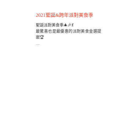
2021聖誕&跨年派對美食季
聖誕派對美食季🎄🎉💃
最驚喜也是最優惠的派對美食金選提
案🏆
👉訂位專線（02)2393-2689
📌用餐前1日來電預定
聖誕雙人or四人派對套餐送軟性飲料