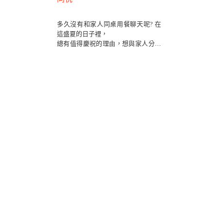
多久沒有和家人同桌用餐聊天呢? 在
這盛夏的日子裡，
總有值得慶祝的理由，想與家人分享
生活中喜悅，
不論是哥哥剛畢業、還是慶祝媽媽生
日、妹妹喜歡吃披薩，
都是值得歡聚慶祝的好食光!
🍕 Alleycat's Pizza華山店
📞 訂位專線：(02)2393-2689
🏠 餐廳地址：台北市八德路一段一號
（忠孝新生1號出口，華山園區）