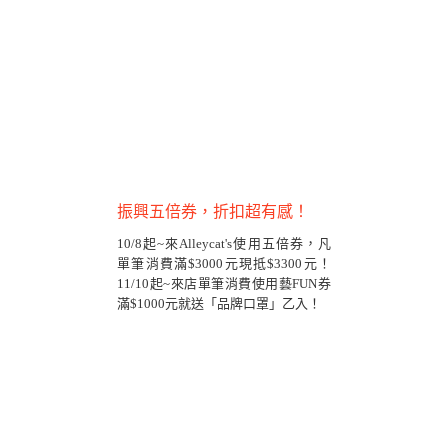
振興五倍券，折扣超有感！
10/8起~來Alleycat's使用五倍券，凡
單筆消費滿$3000元現抵$3300元！
11/10起~來店單筆消費使用藝FUN券
滿$1000元就送「品牌口罩」乙入！