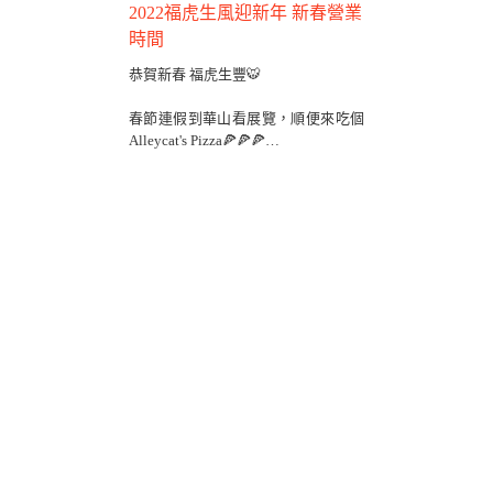
2022福虎生風迎新年 新春營業
時間
恭賀新春 福虎生豐🐯
春節連假到華山看展覽，順便來吃個
Alleycat's Pizza🍕🍕🍕
訂位專線:(02)2377-6867