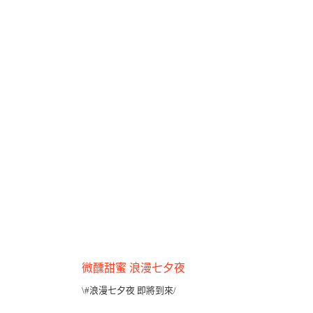
📞 訂位專線：(02)2393-2689
🏠 餐廳地址：台北市八德路一段一號
（忠孝新生1號出口，華山園區）
微醺甜蜜 浪漫七夕夜
\#浪漫七夕夜 即將到來/