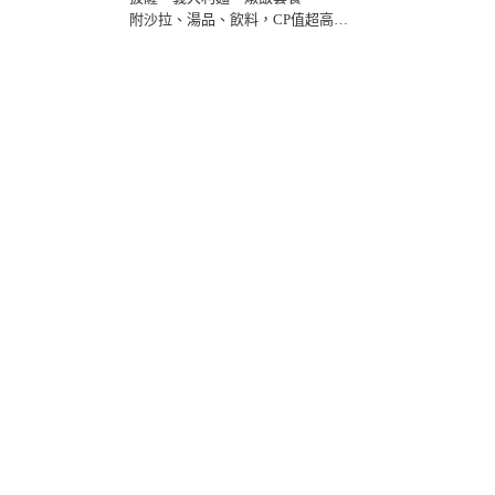
附沙拉、湯品、飲料，CP值超高
今天你想要來哪一道～？