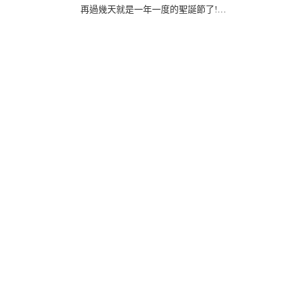
再過幾天就是一年一度的聖誕節了!
你是不是已經喝了儀式感滿分的聖誕
熱紅酒
也買好了交換禮物了呢?
當然!如果能夠來上一片Alleycat's聖誕
花圈披薩
那！就！更！完！美！了！
有火雞花圈和驚喜花圈2種聖誕限定
口味
小孩子才做選擇，我全都要!!