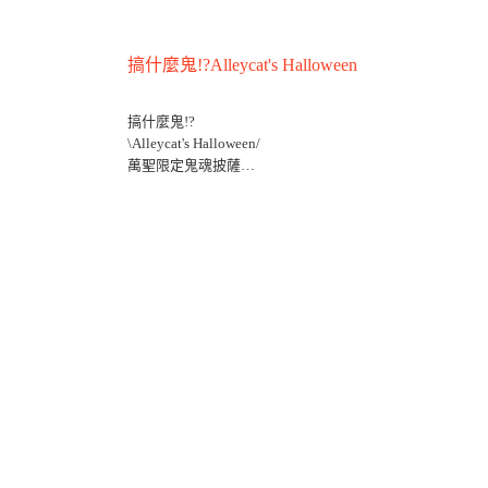
搞什麼鬼!?Alleycat's Halloween
搞什麼鬼!?
\Alleycat's Halloween/
萬聖限定鬼魂披薩
搞怪冰淇淋布朗尼
真！的！怪好吃！
Halloween party 相揪一起來狂歡！