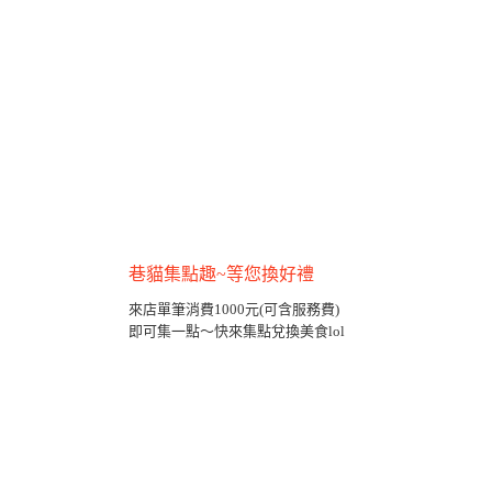
巷貓集點趣~等您換好禮
來店單筆消費1000元(可含服務費)
即可集一點～快來集點兌換美食lol