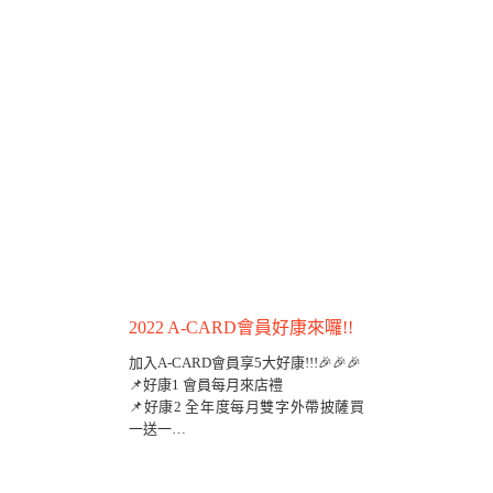
2022 A-CARD會員好康來囉!!
加入A-CARD會員享5大好康!!!🎉🎉🎉
📌好康1 會員每月來店禮
📌好康2 全年度每月雙字外帶披薩買
一送一
📌好康3 每月22號來店消費贈好禮
📌好康4 會員點數 點點換好禮