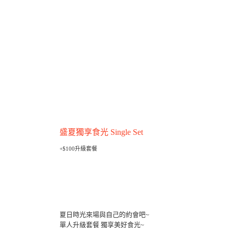
🍕 Alleycat's Pizza華山店
📞 訂位專線：(02)2393-2689
🏠 餐廳地址：台北市八德路一段一號
（忠孝新生1號出口，華山園區）
盛夏獨享食光 Single Set
+$100升級套餐
夏日時光來場與自己的約會吧~
單人升級套餐 獨享美好食光~