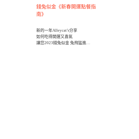
錢兔似金《新春開運點餐指
南》
新的一年Alleycat’s分享
如何吃得開運又喜氣
讓您2023錢兔似金 兔飛猛進
多道春節限定美食
趕快相揪親友來品嚐！