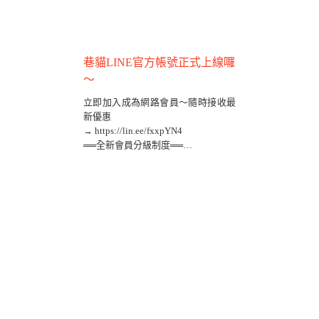
巷貓LINE官方帳號正式上線囉
～
立即加入成為網路會員～隨時接收最
新優惠
→ https://lin.ee/fxxpYN4
══全新會員分級制度══
點我看更多...