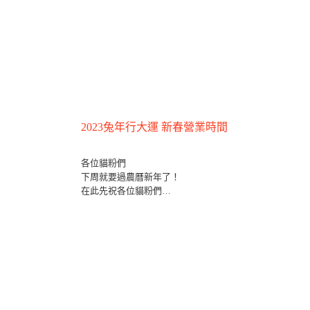
2023兔年行大運 新春營業時間
各位貓粉們
下周就要過農曆新年了！
在此先祝各位貓粉們
錢兔似錦 兔飛猛進
兔年行大運 新年快樂!!