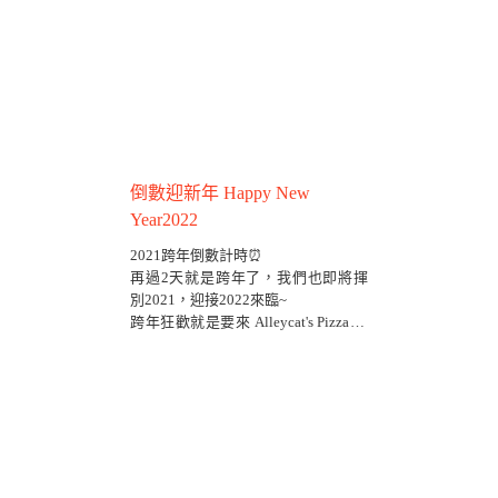
倒數迎新年 Happy New
Year2022
2021跨年倒數計時⏰
再過2天就是跨年了，我們也即將揮
別2021，迎接2022來臨~
跨年狂歡就是要來 Alleycat's Pizza 嗨
一下🍕🍻🎉