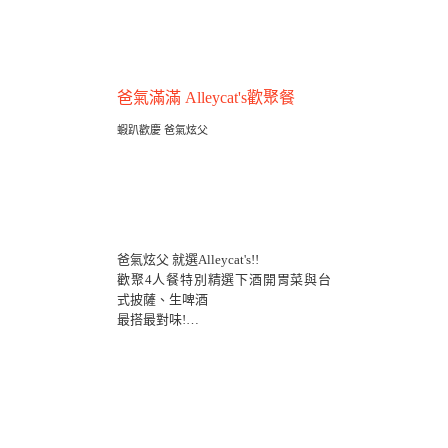
爸氣滿滿 Alleycat's歡聚餐
蝦趴歡慶 爸氣炫父
爸氣炫父 就選Alleycat's!!
歡聚4人餐特別精選下酒開胃菜與台
式披薩、生啤酒
最搭最對味!
爸氣蝦趴6人餐
有阿爸最尬意的巷貓經典披薩及拼
盤、脆餅，
一邊大口吃肉、一邊大口喝酒 So
Happy~