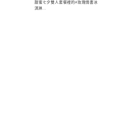
甜蜜七夕雙人套餐裡的#玫瑰情書冰
淇淋
選用紅李萊姆酒佐焦糖鹽之花Gelato
淋上香醇濃厚的Espresso
冷熱交融，猶如義大利送給味蕾的情
書
整個情人節約會氛圍感拉好拉滿!
微醺七夕佐餐最適合來杯#情人特調
不僅口感豐滿醇厚，香氣馥郁
飯後配上Alleycat's 提拉米蘇
為浪漫情人節晚餐，畫上完美句點~
【禁止酒駕‧未滿18歲禁止飲酒】
🍕 Alleycat's Pizza華山店
📞 訂位專線：(02)2393-2689
🏠 餐廳地址：台北市八德路一段一號
（忠孝新生1號出口，華山園區）