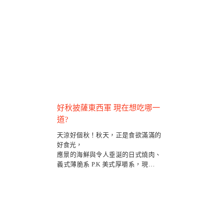
好秋披薩東西軍 現在想吃哪一
道?
天涼好個秋！秋天，正是食欲滿滿的
好食光，
應景的海鮮與令人垂涎的日式燒肉、
義式薄脆系 P.K 美式厚嚼系，現在想
吃哪一道?
快相揪好友一起來，大啖美食Chill一
下~
🍕 Alleycat's Pizza華山店