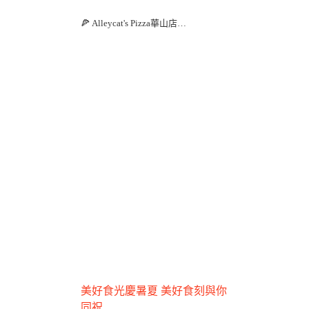
🍕 Alleycat's Pizza華山店
📞 訂位專線：(02)2393-2689
🏠 餐廳地址：台北市八德路一段一號
（忠孝新生1號出口，華山園區）
美好食光慶暑夏 美好食刻與你
同祝