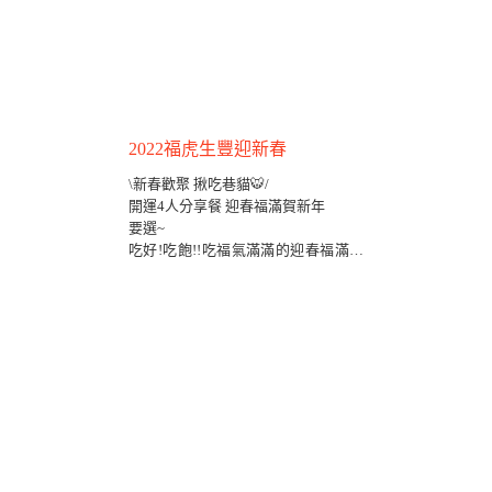
2022福虎生豐迎新春
\新春歡聚 揪吃巷貓🐯/
開運4人分享餐 迎春福滿賀新年
要選~
吃好!吃飽!!吃福氣滿滿的迎春福滿儀
式餐~
還是?!
虎年吃雞翅，讓新的一年運勢有如如
虎添翼!!
都!很!可!以!!!