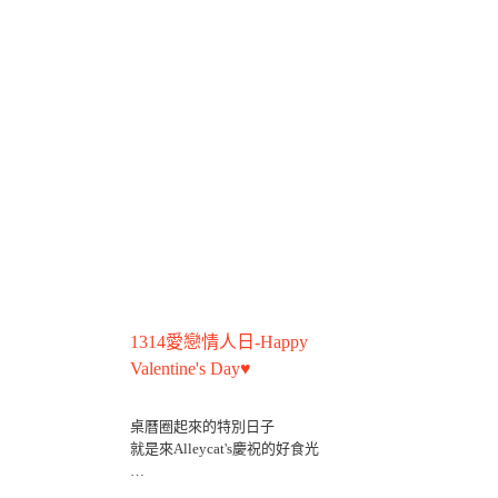
1314愛戀情人日-Happy
Valentine's Day♥
桌曆圈起來的特別日子
就是來Alleycat's慶祝的好食光
［宜］浪漫的吃著披薩說聲𝓘 𝓛𝓸𝓿𝓮