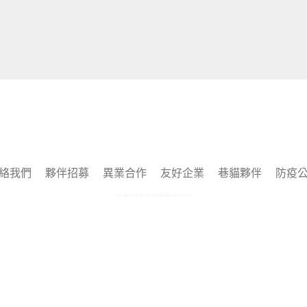
絡我們
夥伴招募
異業合作
友好企業
巷貓夥伴
防疫
WE WOULD LOVE TO HEAR FROM YOU
Copyright © 2025 by 巷貓 Alleycat's All rights reserved.