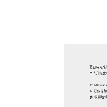
夏日時光來
單人升級套
🍕 Alleycat
📞 訂位專線：(
🏠 餐廳