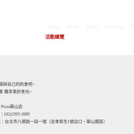
About
Menu
Event
Location
P
華山店
華山店
活動總覽
華山店
場與自己的約會吧~
餐 獨享美好食光~
's Pizza華山店
02)2393-2689
地址：台北市八德路一段一號（忠孝新生1號出口，華山園區）