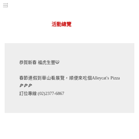
活動總覽
華山店
恭賀新春 福虎生豐🐯
春節連假到華山看展覽，順便來吃個Alleycat's Pizza
🍕🍕🍕
訂位專線:(02)2377-6867