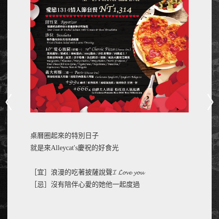
桌曆圈起來的特別日子
就是來Alleycat's慶祝的好食光
［宜］浪漫的吃著披薩說聲𝓘 𝓛𝓸𝓿𝓮 𝔂𝓸𝓾
［忌］沒有陪伴心愛的她他一起度過