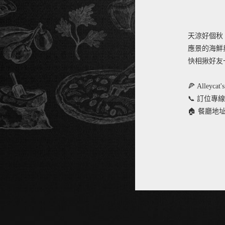
天涼好個秋
應景的海鮮
快相揪好友一
🍕 Alleycat
📞 訂位專線：(
🏠 餐廳