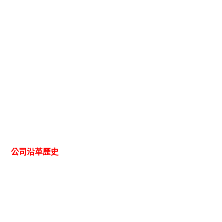
一磚一瓦的用心，店內的手工窯，皆是Mark與友人親手做砌起
來，這樣的堅持及用心，讓Alleycat's在短短十五年已在台北拓展
為十一間店的連鎖品牌。
公司沿革歷史