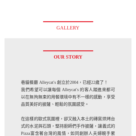
GALLERY
OUR STORY
巷貓餐廳 Alleycat's 創立於2004，已經22歲了！
我們希望可以讓每個 Alleycat's 的客人踏進來都可
以在無拘無束的用餐環境中有不一樣的感動，享受
品質美好的披薩、輕鬆的氛圍感受。
在這樣的歐式氛圍裡，卻又融入本土的磚窯烘烤台
式的水泥與石頭，堅持廚師們手作披薩，讓義式的
Pizza富含著台灣的風情，如同創辦人夫婦親手累