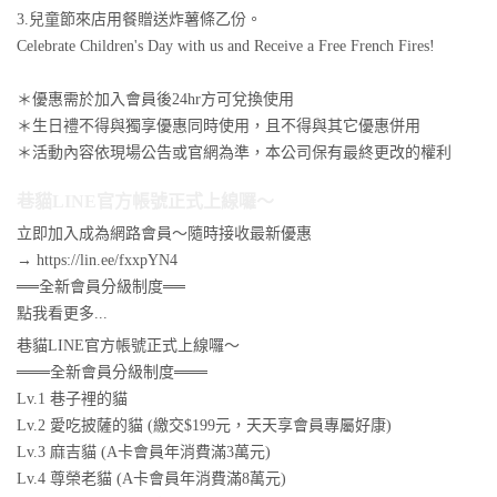
3.兒童節來店用餐贈送炸薯條乙份。
Celebrate Children's Day with us and Receive a Free French Fires!
＊優惠需於加入會員後24hr方可兌換使用
＊生日禮不得與獨享優惠同時使用，且不得與其它優惠併用
＊活動內容依現場公告或官網為準，本公司保有最終更改的權利
巷貓LINE官方帳號正式上線囉～
立即加入成為網路會員～隨時接收最新優惠
→ https://lin.ee/fxxpYN4
══全新會員分級制度══
點我看更多...
巷貓LINE官方帳號正式上線囉～
═══全新會員分級制度═══
Lv.1 巷子裡的貓
Lv.2 愛吃披薩的貓 (繳交$199元，天天享會員專屬好康)
Lv.3 麻吉貓 (A卡會員年消費滿3萬元)
Lv.4 尊榮老貓 (A卡會員年消費滿8萬元)