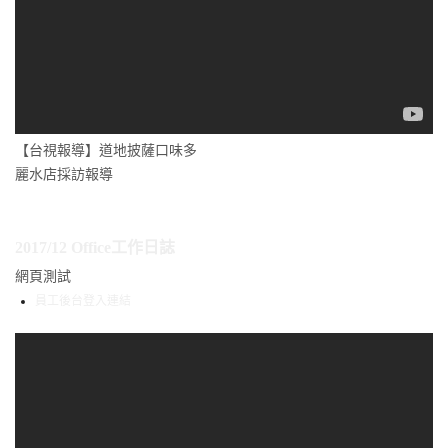
【台視報導】道地披薩口味多
麗水店採訪報導
2017/12 Office工作日誌
網頁測試
員工後台登入連結