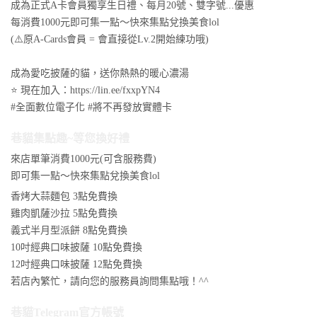
成為正式A卡會員獨享生日禮、每月20號、雙字號...優惠
每消費1000元即可集一點～快來集點兌換美食lol
(⚠️原A-Cards會員 = 會直接從Lv.2開始練功哦)
成為愛吃披薩的貓，送你熱熱的暖心濃湯
⭐️ 現在加入：https://lin.ee/fxxpYN4
#全面數位電子化 #將不再發放實體卡
巷貓集點趣~等您換好禮
來店單筆消費1000元(可含服務費)
即可集一點～快來集點兌換美食lol
香烤大蒜麵包 3點免費換
雞肉凱薩沙拉 5點免費換
義式半月型派餅 8點免費換
10吋經典口味披薩 10點免費換
12吋經典口味披薩 12點免費換
若店內繁忙，請向您的服務員詢問集點哦！^^
巷貓Telegram官方帳號