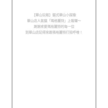
【華山玩報】貓式華山小探險
華山店人氣貓「瑪格麗特」上報囉～
謝謝疼愛瑪格麗特的每一位
到華山店記得來跟瑪格麗特打招呼唷！