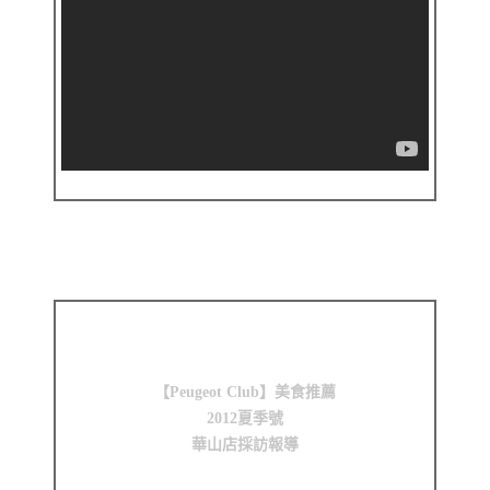
【台視報導】道地披薩口味多
麗水店採訪報導
【Peugeot Club】美食推薦
2012夏季號
華山店採訪報導