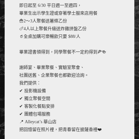
即日起至 6/30 平日週一至週四，
畢業生出示學生證或穿著學士服來店用餐
🍟2～3人聚餐送薯條乙份
🍗4人以上聚餐升級送炸雞拼盤乙份
🥤全桌加購可樂暢飲只要 $88/人
畢業證書領得到，同學聚餐不一定約得到🍕🍻
謝師宴、畢業聚餐、實驗室聚會、
社團送舊、企業聚餐也都歡迎洽詢。
我們提供：
✔ 投影機設備
✔ 獨立聚餐空間
✔ 客製化餐點安排
✔ 團體包場服務
📍 Alleycat’s 華山店
把回憶留在照片裡，把青春留在披薩香裡❤️