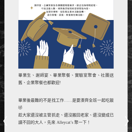
畢業生、謝師宴、畢業聚餐、實驗室聚會、社團送
舊、企業聚餐也都歡迎!
畢業後最難的不是找工作……是要湊齊全班一起吃飯
🤣
趁大家還沒被主管抓走、還沒搬回老家、還沒變成已
讀不回的大人，先來 Alleycat’s 聚一下！