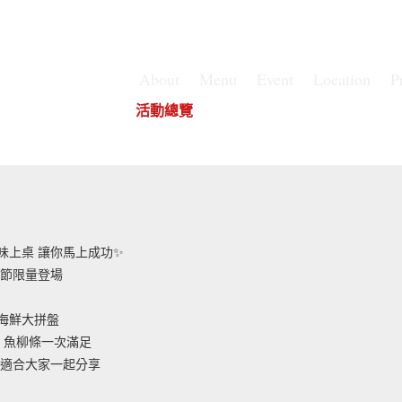
About
Menu
Event
Location
P
華山店
華山店
活動總覽
華山店
味上桌 讓你馬上成功✨
’s 年節限量登場
海鮮大拼盤
圈 魚柳條一次滿足
超適合大家一起分享