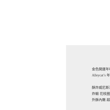
金色開運年
Alleycat
酥炸威尼斯
炸蝦 花枝
外酥內嫩 