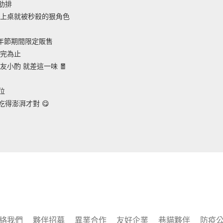
肋排
一上桌就被秒殺的狠角色
22 年節期間限定販售
售完為止
友小酌 就差這一味 🧧
位
得澎湃才對 😋
絡我們
夥伴招募
異業合作
友好企業
巷貓夥伴
防疫