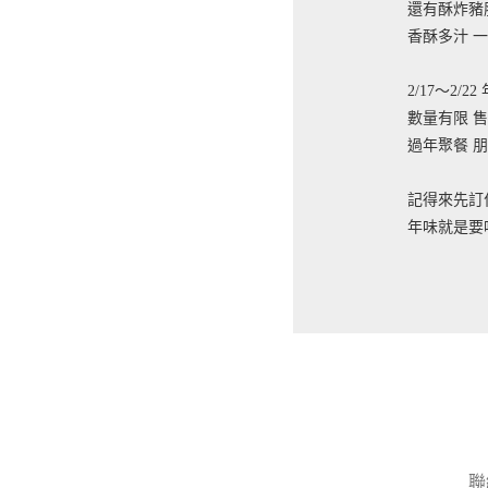
還有酥炸豬
香酥多汁 
2/17～2/
數量有限 
過年聚餐 朋
記得來先訂
年味就是要吃
聯