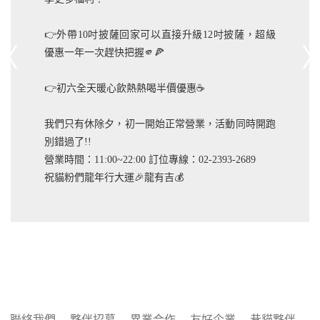
👉外帶10吋披薩回家可以直接升級12吋披薩，超級
優惠一年一次趕快把握🫵🍕
👉初六全天暖心飲熱熱喝半價優惠☕️
我們只有休除夕，初一開始正常營業，活動同時開跑
別錯過了!!
營業時間：11:00~22:00 訂位專線：02-2393-2689
祝貓粉們龍年行大運🎉龍有吉💰
聯絡我們
夥伴招募
異業合作
友好企業
巷貓夥伴