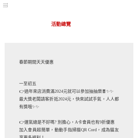
活動總覽
華山店
春節期間天天優惠
一至初五
👉過年來店消費滿2024元就可以參加抽抽樂🧧✨✨
最大獎老闆請客折抵2024元，快來試試手氣，人人都
有獎哦✨✨
👉運氣總是不好嗎? 別擔心，A卡會員也有9折優惠
加入會員超簡單，動動手指掃描QR Cord，成為貓友
享更多福利！