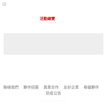
活動總覽
華山店
聯絡我們
夥伴招募
異業合作
友好企業
巷貓夥伴
防疫公告
WE WOULD LOVE TO HEAR FROM YOU